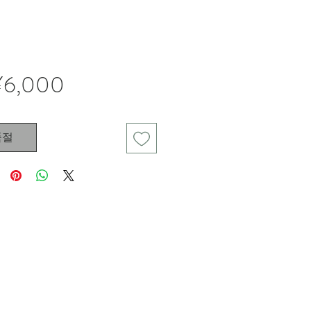
가
¥6,000
격
품절