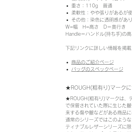
重さ：110g 普通
柔軟性：やや張りがあるが
その他：染色に透明感があ
W=幅 H=高さ D＝奥行き
Handle＝ハンドル(持ち手)の
下記リンクに詳しい情報を掲載
商品のご紹介ページ
バッグのスペックページ
★ROUGH(粗有り)マーク
★ROUGH(粗有り)マークは
で保管されていた際に生じた皺
来する傷や皺などがある商品に
通常のシリーズではこのような
ティナブルレザーシリーズに限