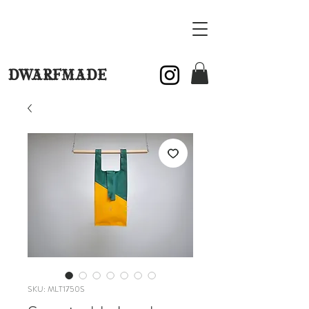
DWARFMADE
SKU: MLT1750S