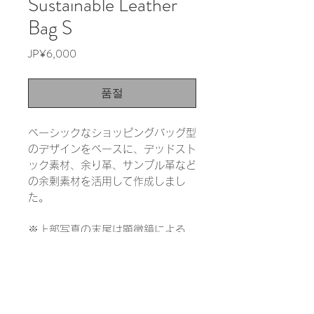
Sustainable Leather
Bag S
가
JP¥6,000
격
품절
ベーシックなショッピングバッグ型
のデザインをベースに、デッドスト
ック素材、余り革、サンプル革など
の余剰素材を活用して作成しまし
た。
※上部写真の末尾は顕微鏡による
1000倍の拡大写真です。実際の色
と大きく異なる場合があります。
INFORMATION