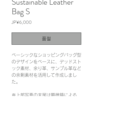
Sustainable Leather
Bag S
가
JP¥6,000
격
품절
ベーシックなショッピングバッグ型
のデザインをベースに、デッドスト
ック素材、余り革、サンプル革など
の余剰素材を活用して作成しまし
た。
※上部写真の末尾は顕微鏡による
1000倍の拡大写真です。実際の色
と大きく異なる場合があります。
INFORMATION