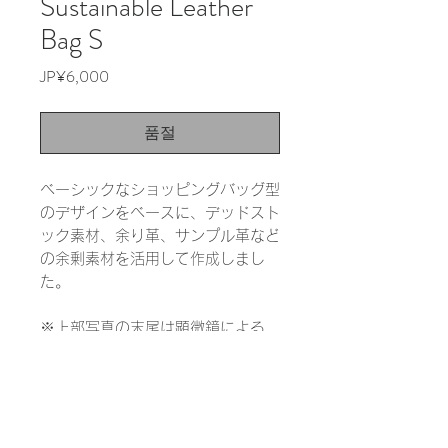
Sustainable Leather
Bag S
가
JP¥6,000
격
품절
ベーシックなショッピングバッグ型
のデザインをベースに、デッドスト
ック素材、余り革、サンプル革など
の余剰素材を活用して作成しまし
た。
※上部写真の末尾は顕微鏡による
1000倍の拡大写真です。実際の色
と大きく異なる場合があります。
INFORMATION