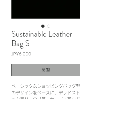
Sustainable Leather
Bag S
가
JP¥6,000
격
품절
ベーシックなショッピングバッグ型
のデザインをベースに、デッドスト
ック素材、余り革、サンプル革など
の余剰素材を活用して作成しまし
た。