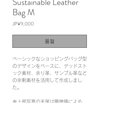
Sustainable Leather
Bag M
가
JP¥9,000
격
품절
ベーシックなショッピングバッグ型
のデザインをベースに、デッドスト
ック素材、余り革、サンプル革など
の余剰素材を活用して作成しまし
た。
※上部写真の末尾は顕微鏡による
1000倍の拡大写真です。実際の色
と大きく異なる場合があります。
INFORMATION