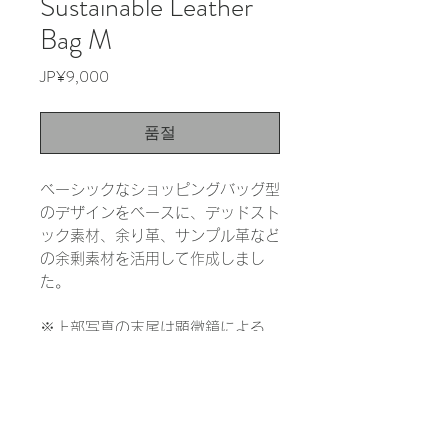
Sustainable Leather
Bag M
가
JP¥9,000
격
품절
ベーシックなショッピングバッグ型
のデザインをベースに、デッドスト
ック素材、余り革、サンプル革など
の余剰素材を活用して作成しまし
た。
※上部写真の末尾は顕微鏡による
1000倍の拡大写真です。実際の色
と大きく異なる場合があります。
INFORMATION