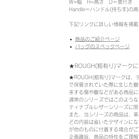
W=幅 H=高さ D＝奥行き
Handle＝ハンドル(持ち手)の
下記リンクに詳しい情報を掲載
商品のご紹介ページ
バッグのスペックページ
★ROUGH(粗有り)マーク
★ROUGH(粗有り)マークは
で保管されていた際に生じた皺
来する傷や皺などがある商品に
通常のシリーズではこのような
ティナブルレザーシリーズに限
また、当シリーズの商品は、革
どの内装は省いたデザインにな
が他のものに付着する場合がご
企画趣旨、商品の特性をご理解