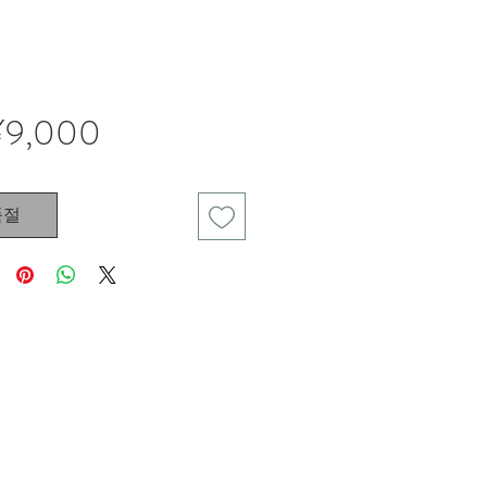
가
¥9,000
격
품절