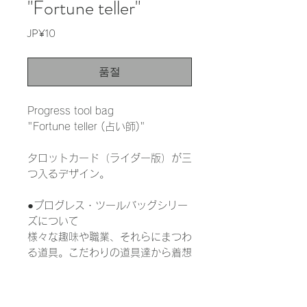
"Fortune teller"
가
JP¥10
격
품절
Progress tool bag
"Fortune teller (占い師)"
タロットカード（ライダー版）が三
つ入るデザイン。
●プログレス・ツールバッグシリー
ズについて
様々な趣味や職業、それらにまつわ
る道具。こだわりの道具達から着想
を得た専門性が高いポケットデザイ
ンは、その人の個性を鮮烈に映す進
化したツールバッグです。