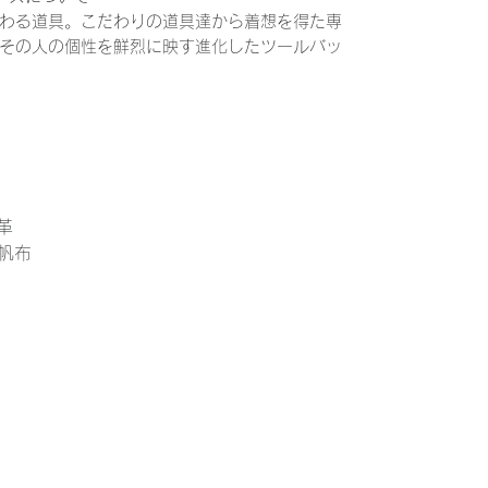
わる道具。こだわりの道具達から着想を得た専
その人の個性を鮮烈に映す進化したツールバッ
牛革
国産帆布
さ