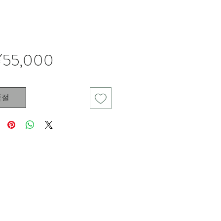
가
¥55,000
격
품절