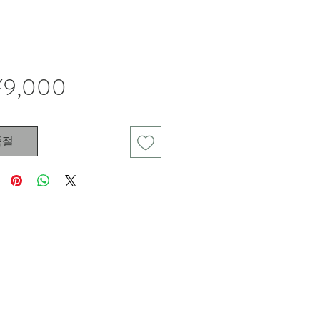
가
¥9,000
격
품절