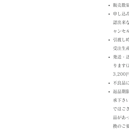
​販売
​申し
認出来
ャンセ
​引渡し
受注生
​発送
ります(
3,200
​不良
​返品
承下さ
ではご
品があ
換のご