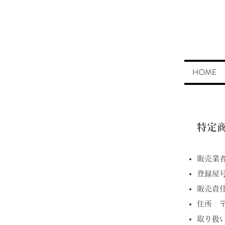
HOME
特定
​販売業
登録
​販売
​住所 
​取り