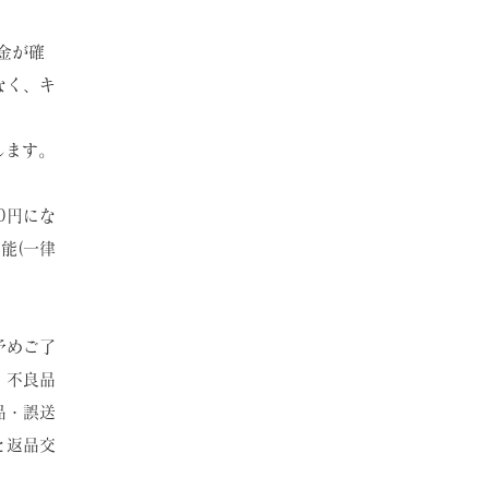
金が確
なく、キ
します。
0円にな
能(一律
。
予めご了
、不良品
品・誤送
と返品交