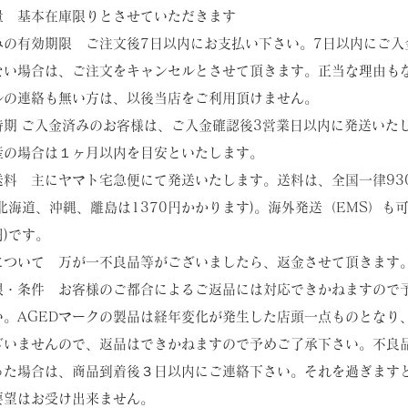
数量 基本在庫限りとさせていただきます
込みの有効期限
ご注文後7日以内にお支払い下さい。7日以内にご入
ない場合は、ご注文をキャンセルとさせて頂きます。正当な理由も
ルの連絡も無い方は、以後当店をご利用頂けません。
時期
​ご入金済みのお客様は、ご入金確認後3営業日以内に発送いた
産の場合は１ヶ月以内を目安といたします。
・送料
主にヤマト宅急便にて発送いたします。送料は、全国一律93
北海道、沖縄、離島は1370
円かかります)。海外発送（EMS）も可
円)です。
品について
​万が一不良品等がございましたら、返金させて頂きます
期限・条件
お客様のご都合によるご返品には対応できかねますので
い。AGEDマークの製品は経年変化が発生した店頭一点ものとなり
ざいませんので、返品はできかねますので予めご了承下さい。不良
った場合は、商品到着後３日以内にご連絡下さい。それを過ぎます
要望はお受け出来ません。